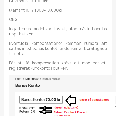
Guld 8% 800-1000kr
Diamant 10% 1000-10,000kr
OBS
Inga bonus medel kan tas ut, utan måste handlas
upp i butiken.
Eventuella kompensationer kommer numera att
sättas in på bonus kontot för de som är berättigade
till detta.
För att få kompensation krävs att man har ett
registrerat kundkonto i butiken.