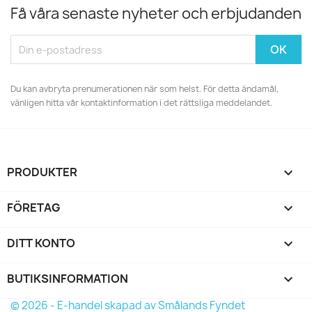
Få våra senaste nyheter och erbjudanden
Du kan avbryta prenumerationen när som helst. För detta ändamål,
vänligen hitta vår kontaktinformation i det rättsliga meddelandet.
PRODUKTER

FÖRETAG

DITT KONTO

BUTIKSINFORMATION
keyboard_arrow_down
© 2026 - E-handel skapad av Smålands Fyndet