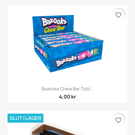
favorite_border
Bazooka Chew Bar Tutti...
4,00 kr
SLUT I LAGER
favorite_border