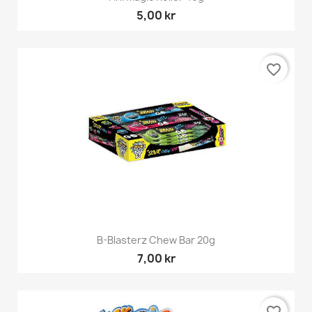
5,00 kr
favorite_border
B-Blasterz Chew Bar 20g
7,00 kr