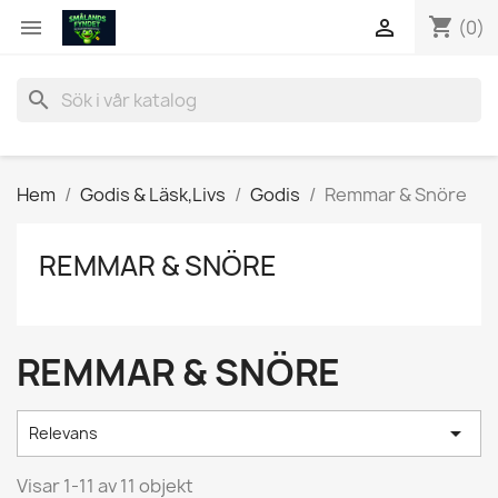
shopping_cart


(0)
search
Hem
Godis & Läsk,Livs
Godis
Remmar & Snöre
REMMAR & SNÖRE
REMMAR & SNÖRE

Relevans
Visar 1-11 av 11 objekt