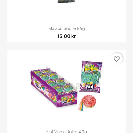
Malaco Snöre 94g
15,00 kr
favorite_border
Fini Magic Roller 40g