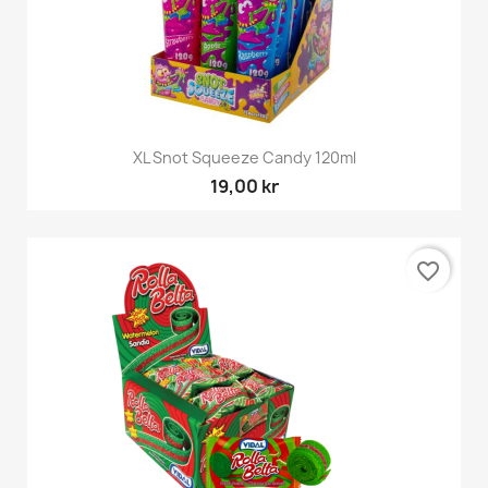
XL Snot Squeeze Candy 120ml
19,00 kr
favorite_border