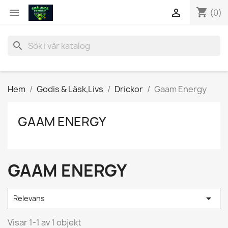
shopping_cart


(0)
search
Hem
Godis & Läsk,Livs
Drickor
Gaam Energy
GAAM ENERGY
GAAM ENERGY

Relevans
Visar 1-1 av 1 objekt