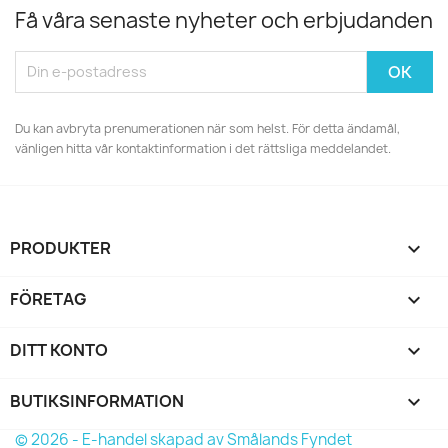
Få våra senaste nyheter och erbjudanden
Du kan avbryta prenumerationen när som helst. För detta ändamål,
vänligen hitta vår kontaktinformation i det rättsliga meddelandet.
PRODUKTER

FÖRETAG

DITT KONTO

BUTIKSINFORMATION
keyboard_arrow_down
© 2026 - E-handel skapad av Smålands Fyndet