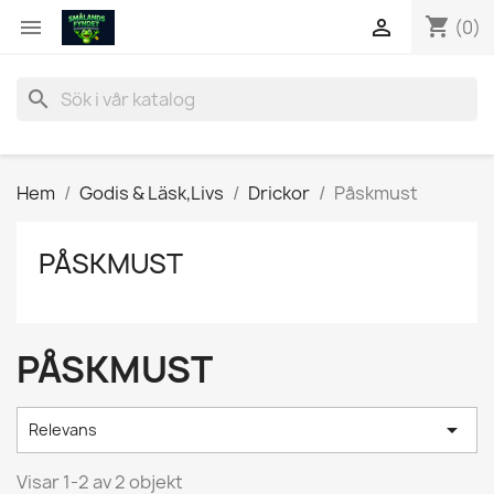
shopping_cart


(0)
search
Hem
Godis & Läsk,Livs
Drickor
Påskmust
PÅSKMUST
PÅSKMUST

Relevans
Visar 1-2 av 2 objekt