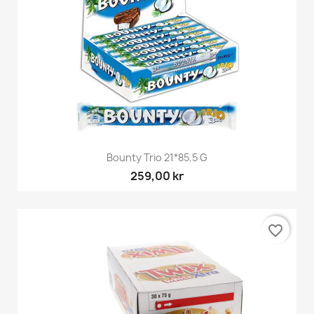
Bounty Trio 21*85,5 G
259,00 kr
favorite_border