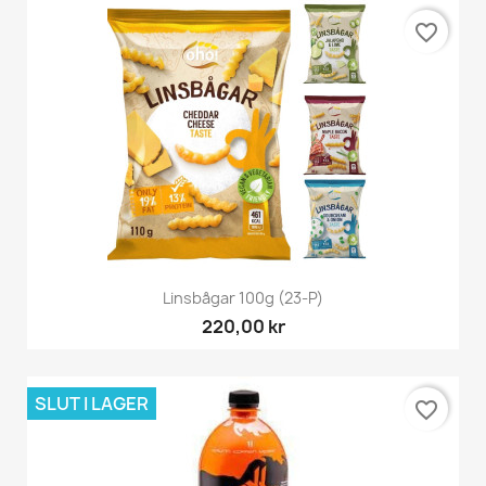
favorite_border
Linsbågar 100g (23-P)
220,00 kr
SLUT I LAGER
favorite_border