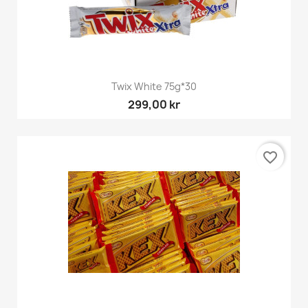
Twix White 75g*30
299,00 kr
favorite_border