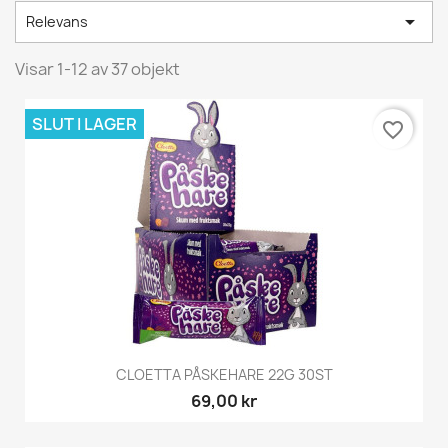

Relevans
Visar 1-12 av 37 objekt
SLUT I LAGER
favorite_border
CLOETTA PÅSKEHARE 22G 30ST
69,00 kr