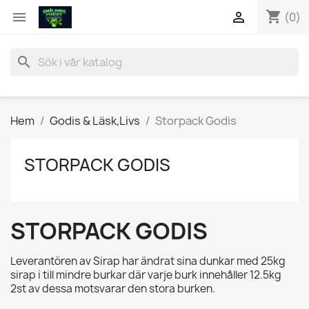
shopping_cart


(0)
search
Hem
Godis & Läsk,Livs
Storpack Godis
STORPACK GODIS
STORPACK GODIS
Leverantören av Sirap har ändrat sina dunkar med 25kg
sirap i till mindre burkar där varje burk innehåller 12.5kg
2st av dessa motsvarar den stora burken.