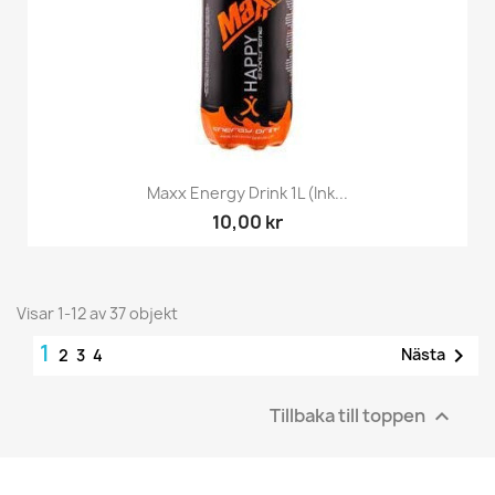
Maxx Energy Drink 1L (Ink...
10,00 kr
Visar 1-12 av 37 objekt
1

Nästa
2
3
4
Tillbaka till toppen
