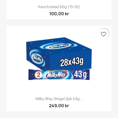
Kexchoklad 60g (15-St)
100,00 kr
favorite_border
Milky Way Singel 2pk 43g...
249,00 kr