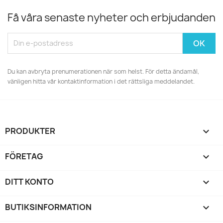
Få våra senaste nyheter och erbjudanden
Du kan avbryta prenumerationen när som helst. För detta ändamål,
vänligen hitta vår kontaktinformation i det rättsliga meddelandet.
PRODUKTER

FÖRETAG

DITT KONTO

BUTIKSINFORMATION
keyboard_arrow_down