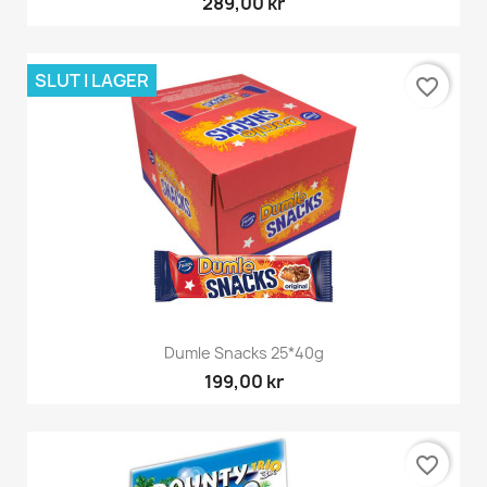
289,00 kr
SLUT I LAGER
favorite_border
Dumle Snacks 25*40g
199,00 kr
favorite_border