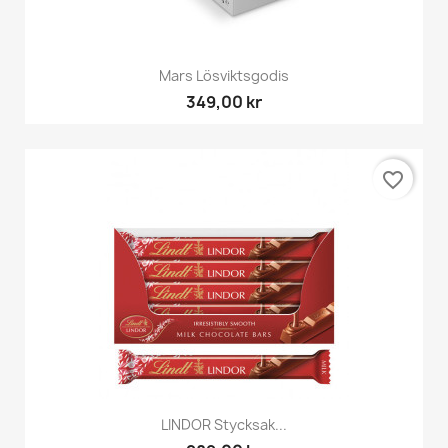
Mars Lösviktsgodis
349,00 kr
favorite_border
LINDOR Stycksak...