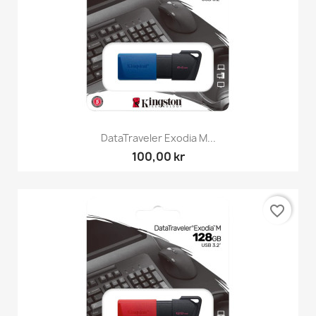
DataTraveler Exodia M...
100,00 kr
favorite_border