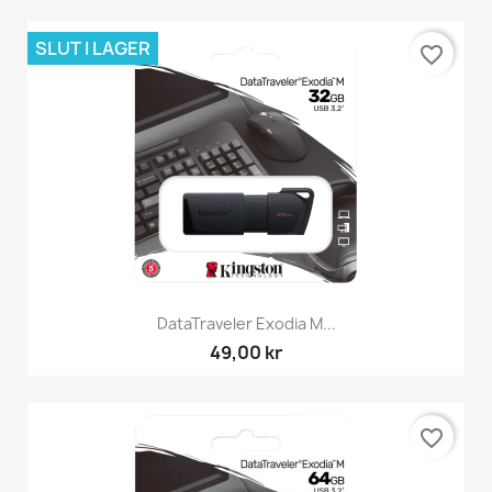
SLUT I LAGER
favorite_border
DataTraveler Exodia M...
49,00 kr
favorite_border