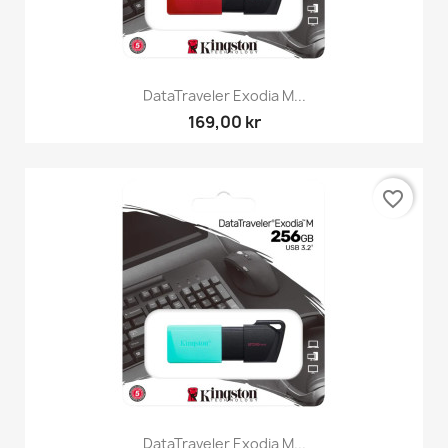
DataTraveler Exodia M...
169,00 kr
favorite_border
DataTraveler Exodia M...