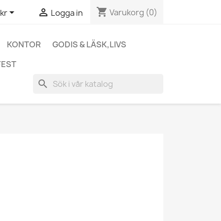
shopping_cart


Varukorg
(0)
kr
Logga in
KONTOR
GODIS & LÄSK,LIVS
FEST
search