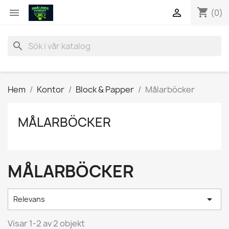
shopping_cart


(0)
search
Hem
Kontor
Block & Papper
Målarböcker
MÅLARBÖCKER
MÅLARBÖCKER

Relevans
Visar 1-2 av 2 objekt