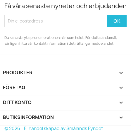
Få våra senaste nyheter och erbjudanden
Du kan avbryta prenumerationen när som helst. För detta ändamål,
vänligen hitta vår kontaktinformation i det rättsliga meddelandet.
PRODUKTER

FÖRETAG

DITT KONTO

BUTIKSINFORMATION
keyboard_arrow_down
© 2026 - E-handel skapad av Smålands Fyndet