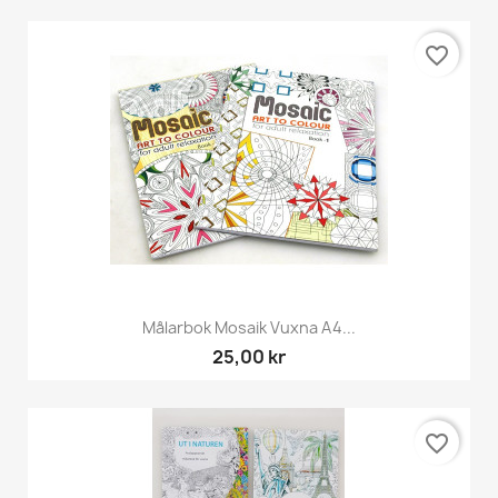
favorite_border
Målarbok Mosaik Vuxna A4...
25,00 kr
favorite_border