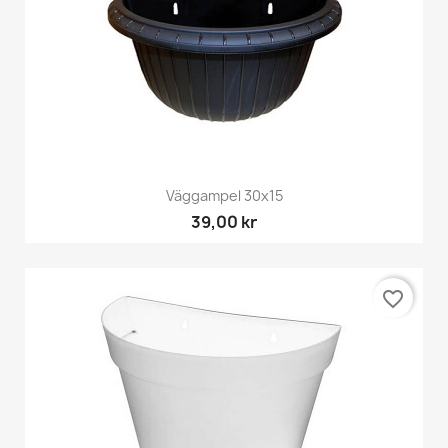
Väggampel 30x15
39,00 kr
favorite_border