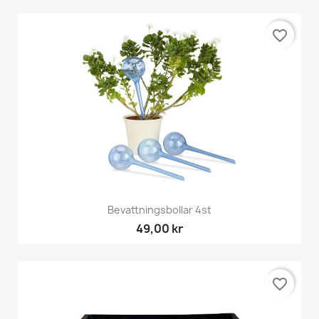
favorite_border
Bevattningsbollar 4st
49,00 kr
favorite_border