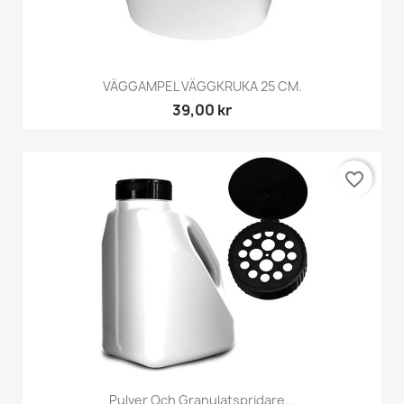
VÄGGAMPEL VÄGGKRUKA 25 CM.
39,00 kr
favorite_border
Pulver Och Granulatspridare...