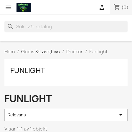
shopping_cart


(0)
search
Hem
Godis & Läsk,Livs
Drickor
Funlight
FUNLIGHT
FUNLIGHT

Relevans
Visar 1-1 av 1 objekt