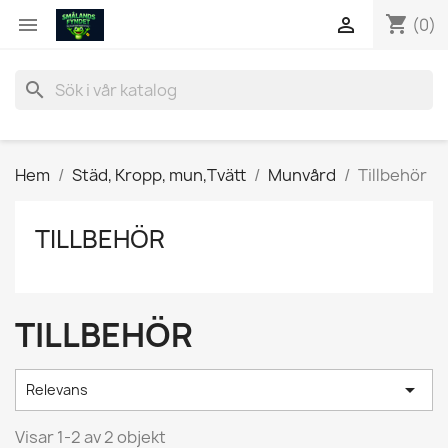
shopping_cart


(0)
search
Hem
Städ, Kropp, mun,Tvätt
Munvård
Tillbehör
TILLBEHÖR
TILLBEHÖR

Relevans
Visar 1-2 av 2 objekt