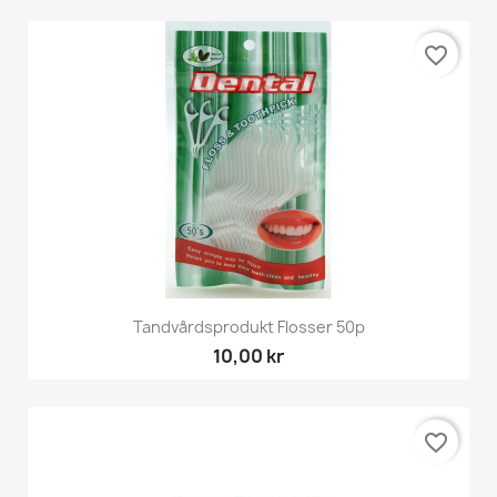
favorite_border
Tandvårdsprodukt Flosser 50p
10,00 kr
favorite_border