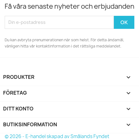
Få våra senaste nyheter och erbjudanden
Du kan avbryta prenumerationen när som helst. För detta ändamål,
vänligen hitta vår kontaktinformation i det rättsliga meddelandet.
PRODUKTER

FÖRETAG

DITT KONTO

BUTIKSINFORMATION
keyboard_arrow_down
© 2026 - E-handel skapad av Smålands Fyndet