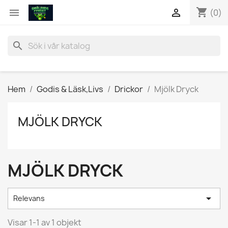
shopping_cart


(0)
search
Hem
Godis & Läsk,Livs
Drickor
Mjölk Dryck
MJÖLK DRYCK
MJÖLK DRYCK

Relevans
Visar 1-1 av 1 objekt