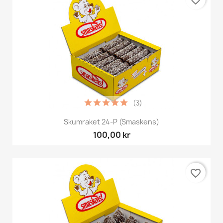
favorite_border
(3)
Skumraket 24-P (Smaskens)
100,00 kr
favorite_border