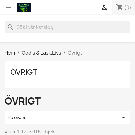
shopping_cart


(0)
search
Hem
Godis & Läsk,Livs
Övrigt
ÖVRIGT
ÖVRIGT

Relevans
Visar 1-12 av 116 objekt