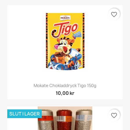
favorite_border
Mokate Chokladdryck Tigo 150g
10,00 kr
SLUT I LAGER
favorite_border