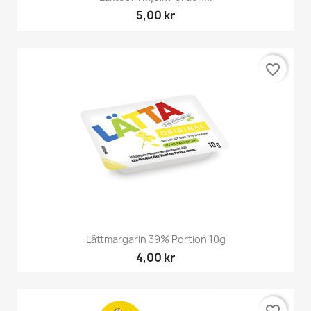
5,00 kr
favorite_border
Lättmargarin 39% Portion 10g
4,00 kr