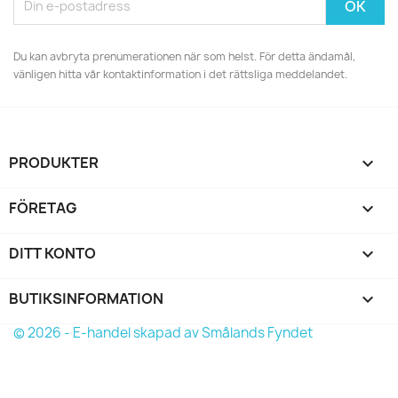
Du kan avbryta prenumerationen när som helst. För detta ändamål,
vänligen hitta vår kontaktinformation i det rättsliga meddelandet.
PRODUKTER

FÖRETAG

DITT KONTO

BUTIKSINFORMATION
keyboard_arrow_down
© 2026 - E-handel skapad av Smålands Fyndet