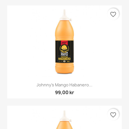
favorite_border
Johnny's Mango Habanero...
99,00 kr
favorite_border