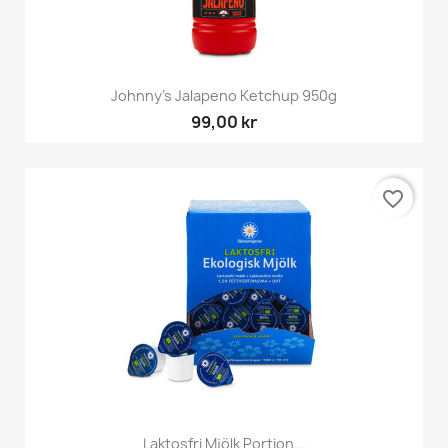
Johnny's Jalapeno Ketchup 950g
99,00 kr
favorite_border
Laktosfri Mjölk Portion...