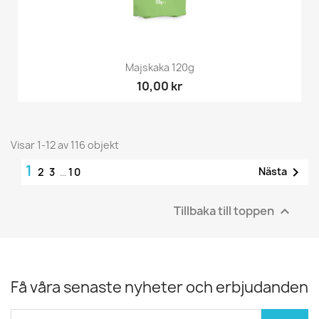
Majskaka 120g
10,00 kr
Visar 1-12 av 116 objekt
1

Nästa
2
3
…
10
Tillbaka till toppen

Få våra senaste nyheter och erbjudanden