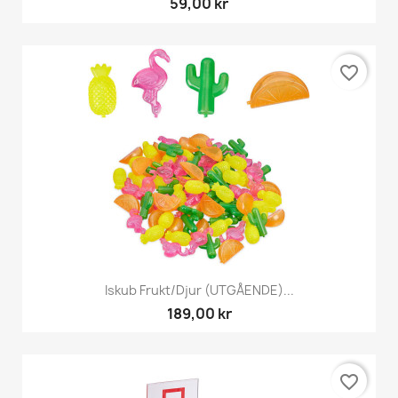
59,00 kr
favorite_border
Iskub Frukt/djur (UTGÅENDE)...
189,00 kr
favorite_border