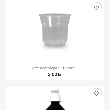
favorite_border
Mått (mätbägare) I Naturel...
2,00 kr
favorite_border