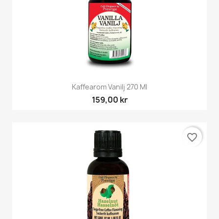
Kaffearom Vanilj 270 Ml
159,00 kr
favorite_border