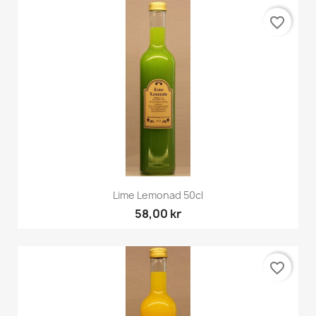
favorite_border
Lime Lemonad 50cl
58,00 kr
favorite_border