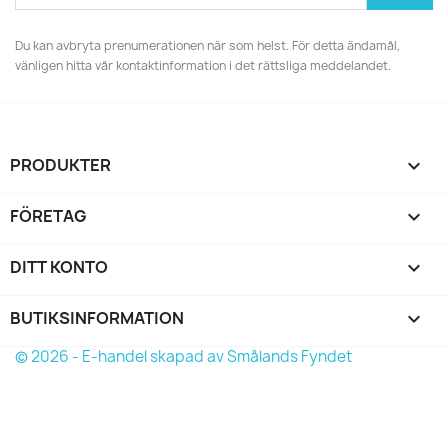
Du kan avbryta prenumerationen när som helst. För detta ändamål,
vänligen hitta vår kontaktinformation i det rättsliga meddelandet.
PRODUKTER

FÖRETAG

DITT KONTO

BUTIKSINFORMATION
keyboard_arrow_down
© 2026 - E-handel skapad av Smålands Fyndet