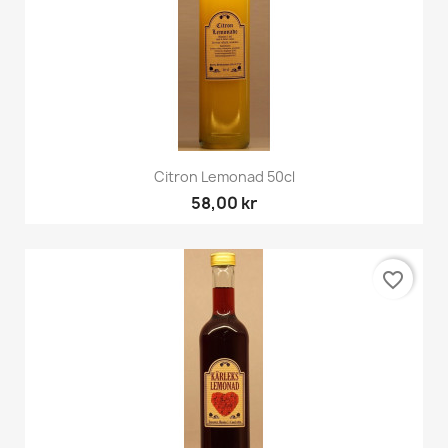
Citron Lemonad 50cl
58,00 kr
favorite_border