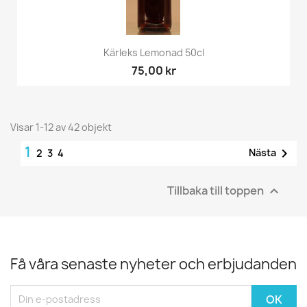
Kärleks Lemonad 50cl
75,00 kr
Visar 1-12 av 42 objekt
1

Nästa
2
3
4
Tillbaka till toppen

Få våra senaste nyheter och erbjudanden