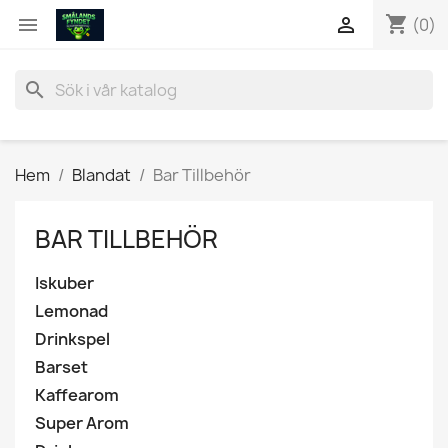
shopping_cart


(0)
search
Hem
Blandat
Bar Tillbehör
BAR TILLBEHÖR
Iskuber
Lemonad
Drinkspel
Barset
Kaffearom
Super Arom