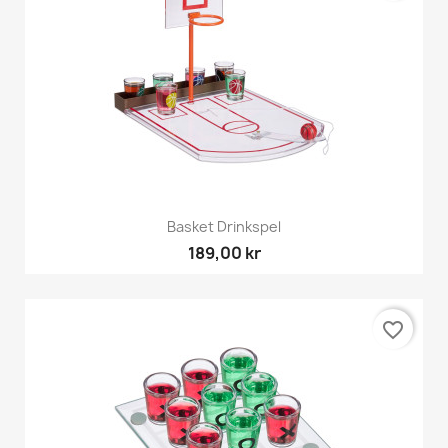
Basket Drinkspel
189,00 kr
favorite_border