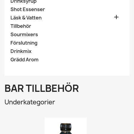
Drinksyrup
Shot Essenser

Läsk & Vatten
Tillbehör
Sourmixers
Förslutning
Drinkmix
Grädd Arom
BAR TILLBEHÖR
Underkategorier