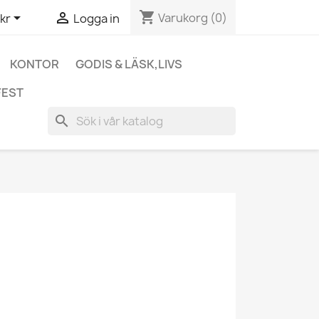
shopping_cart


Varukorg
(0)
kr
Logga in
KONTOR
GODIS & LÄSK,LIVS
FEST
search