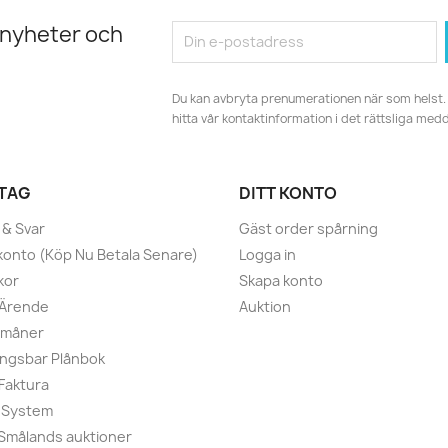
 nyheter och
Du kan avbryta prenumerationen när som helst. 
hitta vår kontaktinformation i det rättsliga med
TAG
DITT KONTO
 & Svar
Gäst order spårning
konto (Köp Nu Betala Senare)
Logga in
kor
Skapa konto
 Ärende
Auktion
rmåner
ngsbar Plånbok
 Faktura
 System
r Smålands auktioner