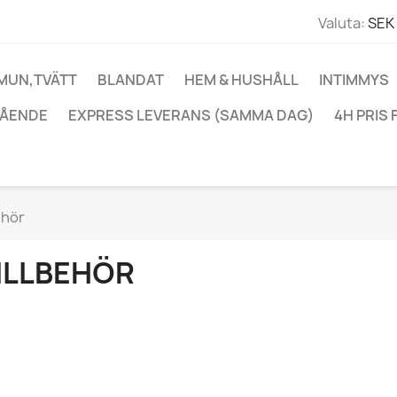
Valuta:
SEK 
 MUN,TVÄTT
BLANDAT
HEM & HUSHÅLL
INTIMMYS
ÅENDE
EXPRESS LEVERANS (SAMMA DAG)
4H PRIS 
ehör
ILLBEHÖR