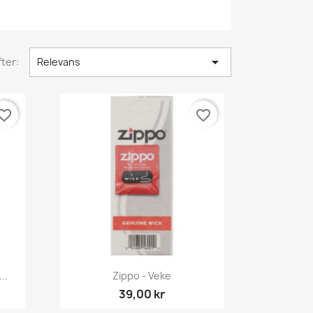

ter:
Relevans
orite_border
favorite_border
Snabbvy

..
Zippo - Veke
39,00 kr