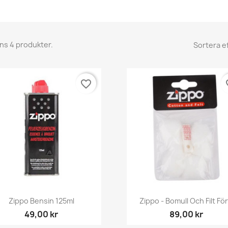
nns 4 produkter.
Sortera ef
favorite_border
fav
Snabbvy
Snabbvy


Zippo Bensin 125ml
Zippo - Bomull Och Filt För.
49,00 kr
89,00 kr