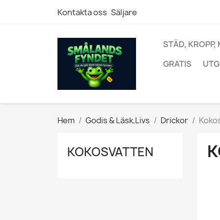
Kontakta oss
Säljare
STÄD, KROPP,
GRATIS
UTG
Hem
Godis & Läsk,Livs
Drickor
Koko
K
KOKOSVATTEN