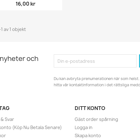
16,00 kr
-1 av 1 objekt
 nyheter och
Du kan avbryta prenumerationen när som helst. 
hitta vår kontaktinformation i det rättsliga med
TAG
DITT KONTO
 & Svar
Gäst order spårning
konto (Köp Nu Betala Senare)
Logga in
kor
Skapa konto