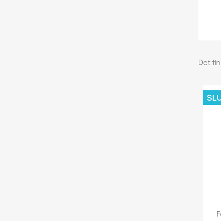
Det fi
SLU
F