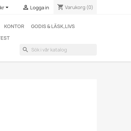
shopping_cart


Varukorg
(0)
kr
Logga in
KONTOR
GODIS & LÄSK,LIVS
FEST
search