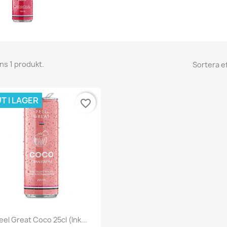
nns 1 produkt.
Sortera ef
T I LAGER
favorite_border
Snabbvy

eel Great Coco 25cl (Ink...