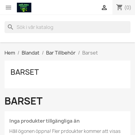
shopping_cart


(0)
search
Hem
Blandat
Bar Tillbehör
Barset
BARSET
BARSET
Inga produkter tillgängliga än
Håll ögonen öppna! Fler prdoukter kommer att visas