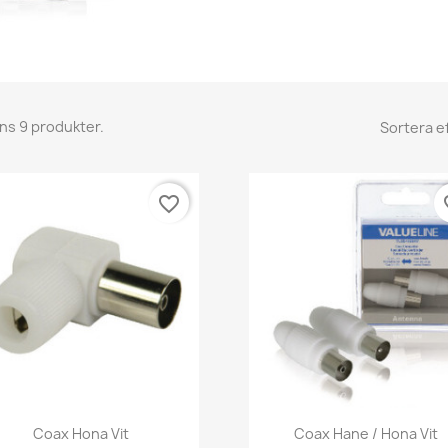
nns 9 produkter.
Sortera ef
favorite_border
fav
Snabbvy
Snabbvy


Coax Hona Vit
Coax Hane / Hona Vit