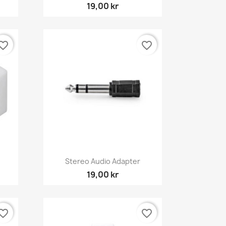
19,00 kr
orite_border
favorite_border
Snabbvy

Stereo Audio Adapter
19,00 kr
orite_border
favorite_border