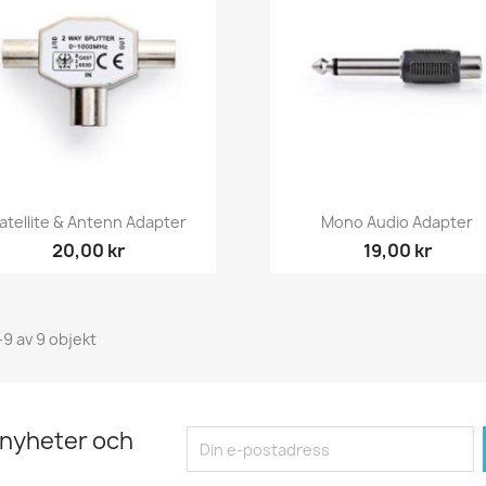
Snabbvy
Snabbvy


atellite & Antenn Adapter
Mono Audio Adapter
20,00 kr
19,00 kr
-9 av 9 objekt
 nyheter och