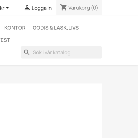
shopping_cart


Varukorg
(0)
kr
Logga in
KONTOR
GODIS & LÄSK,LIVS
FEST
search