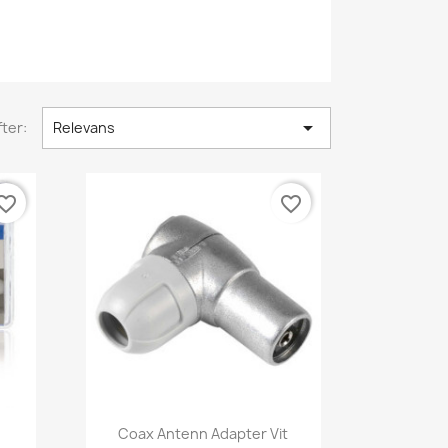

ter:
Relevans
orite_border
favorite_border
Snabbvy

Coax Antenn Adapter Vit