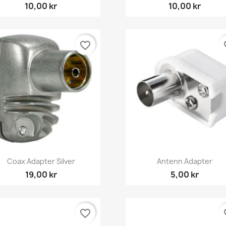
10,00 kr
10,00 kr
favorite_border
fav
Snabbvy
Snabbvy


Coax Adapter Silver
Antenn Adapter
19,00 kr
5,00 kr
favorite_border
fav