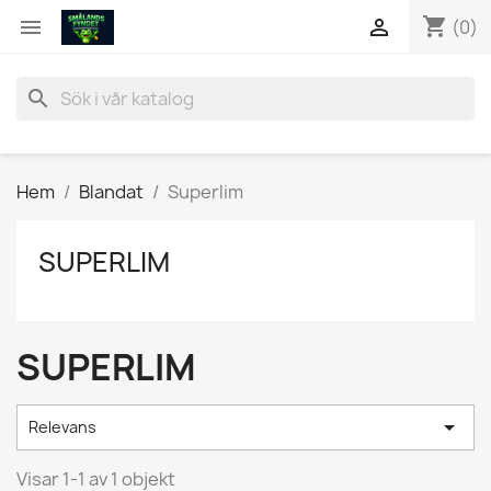
shopping_cart


(0)
search
Hem
Blandat
Superlim
SUPERLIM
SUPERLIM

Relevans
Visar 1-1 av 1 objekt