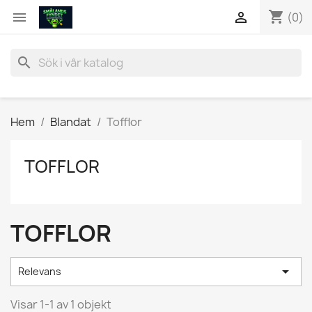
shopping_cart


(0)
search
Hem
Blandat
Tofflor
TOFFLOR
TOFFLOR

Relevans
Visar 1-1 av 1 objekt