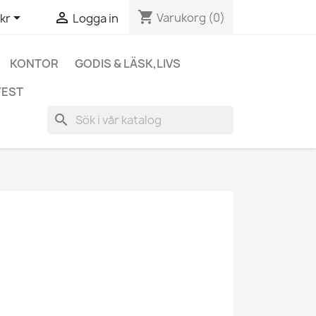
shopping_cart


Varukorg
(0)
kr
Logga in
KONTOR
GODIS & LÄSK,LIVS
FEST
search