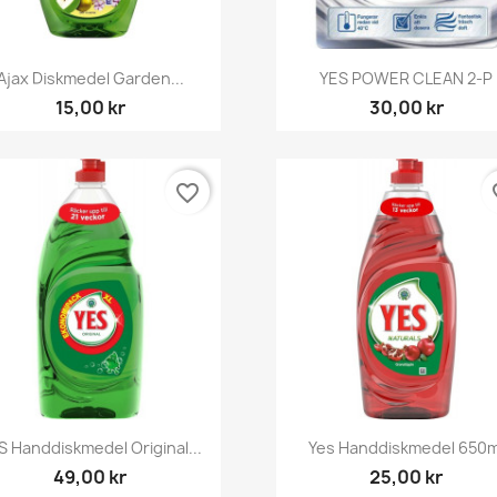
Snabbvy
Snabbvy


Ajax Diskmedel Garden...
YES POWER CLEAN 2-P
15,00 kr
30,00 kr
favorite_border
fav
Snabbvy
Snabbvy


S Handdiskmedel Original...
Yes Handdiskmedel 650m
49,00 kr
25,00 kr