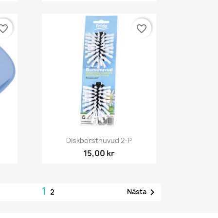
orite_border
favorite_border
Snabbvy

Diskborsthuvud 2-P
15,00 kr
1

Nästa
2