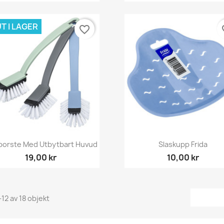
T I LAGER
favorite_border
fav
Snabbvy
Snabbvy


borste Med Utbytbart Huvud
Slaskupp Frida
19,00 kr
10,00 kr
-12 av 18 objekt