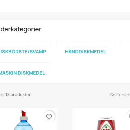
derkategorier
DISKBORSTE/SVAMP
HANDDISKMEDEL
MASKIN DISKMEDEL
nns 18 produkter.
Sortera ef
favorite_border
fav