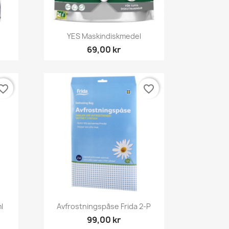
Snabbvy

YES Maskindiskmedel
69,00 kr
orite_border
favorite_border
Snabbvy

l
Avfrostningspåse Frida 2-P
99,00 kr