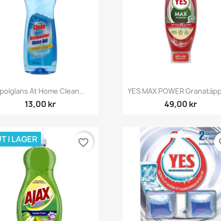
Snabbvy
Snabbvy


polglans At Home Clean...
YES MAX POWER Granatäppl
13,00 kr
49,00 kr
T I LAGER
favorite_border
fav