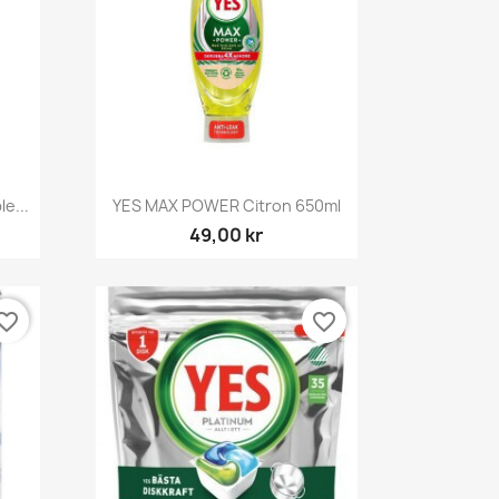
Snabbvy

e...
YES MAX POWER Citron 650ml
49,00 kr
orite_border
favorite_border