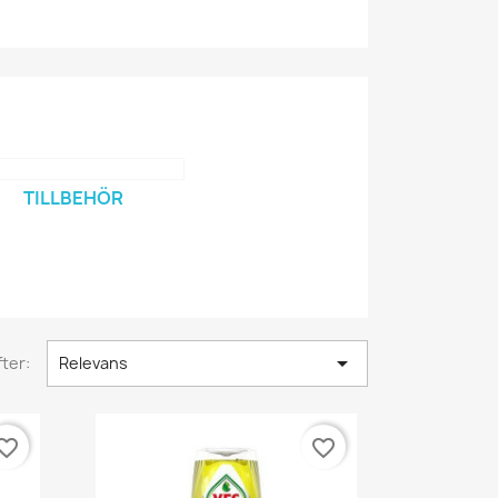
TILLBEHÖR

ter:
Relevans
orite_border
favorite_border