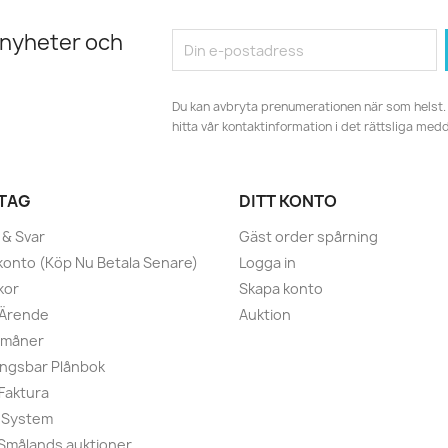
 nyheter och
Du kan avbryta prenumerationen när som helst. 
hitta vår kontaktinformation i det rättsliga med
TAG
DITT KONTO
 & Svar
Gäst order spårning
konto (Köp Nu Betala Senare)
Logga in
kor
Skapa konto
 Ärende
Auktion
rmåner
ngsbar Plånbok
 Faktura
 System
r Smålands auktioner