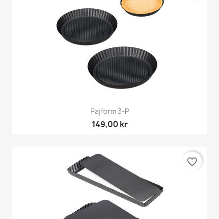
Pajform 3-P
149,00 kr
favorite_border