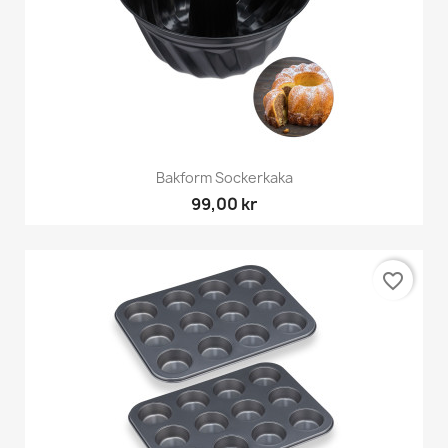
Bakform Sockerkaka
99,00 kr
favorite_border