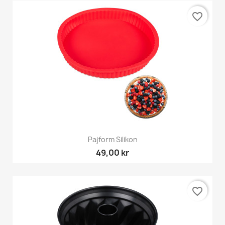
favorite_border
Pajform Silikon
49,00 kr
favorite_border