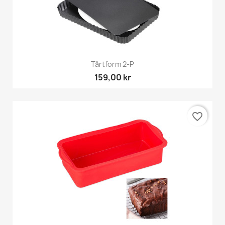
Tårtform 2-P
159,00 kr
favorite_border