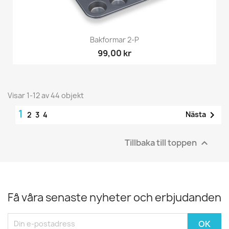
Bakformar 2-P
99,00 kr
Visar 1-12 av 44 objekt
1

Nästa
2
3
4
Tillbaka till toppen

Få våra senaste nyheter och erbjudanden