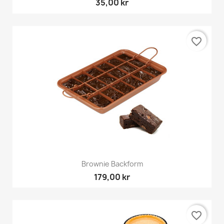
35,00 kr
favorite_border
Brownie Backform
179,00 kr
favorite_border