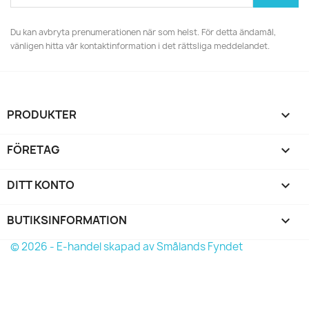
Du kan avbryta prenumerationen när som helst. För detta ändamål,
vänligen hitta vår kontaktinformation i det rättsliga meddelandet.
PRODUKTER

FÖRETAG

DITT KONTO

BUTIKSINFORMATION
keyboard_arrow_down
© 2026 - E-handel skapad av Smålands Fyndet