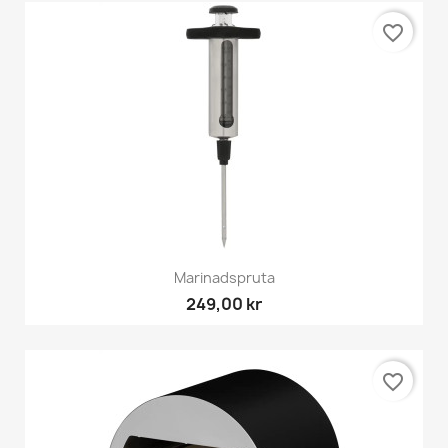
favorite_border
Marinadspruta
249,00 kr
favorite_border