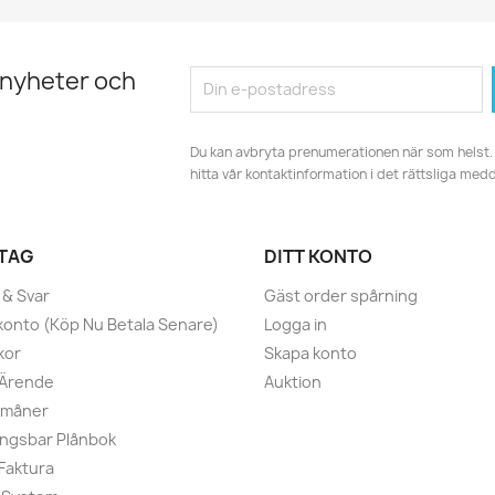
 nyheter och
Du kan avbryta prenumerationen när som helst. 
hitta vår kontaktinformation i det rättsliga med
TAG
DITT KONTO
 & Svar
Gäst order spårning
konto (Köp Nu Betala Senare)
Logga in
kor
Skapa konto
 Ärende
Auktion
rmåner
ngsbar Plånbok
 Faktura