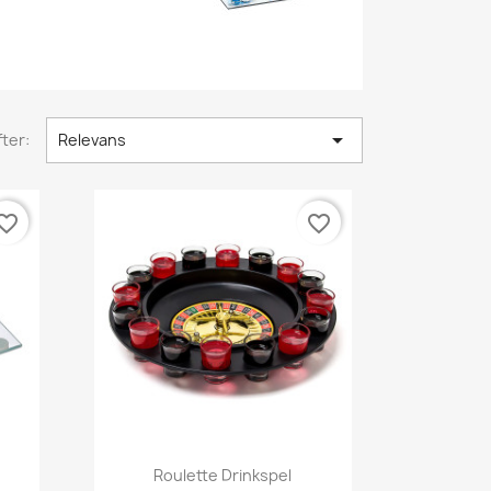

ter:
Relevans
orite_border
favorite_border
Snabbvy

Roulette Drinkspel