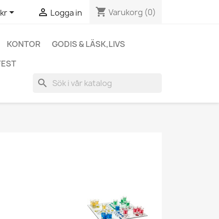
shopping_cart


Varukorg
(0)
kr
Logga in
KONTOR
GODIS & LÄSK,LIVS
FEST
search