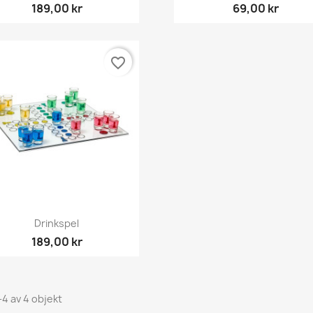
189,00 kr
69,00 kr
favorite_border
Snabbvy

Drinkspel
189,00 kr
-4 av 4 objekt