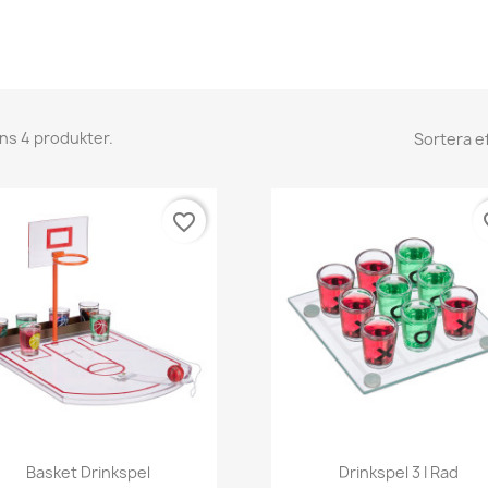
nns 4 produkter.
Sortera ef
favorite_border
fav
Snabbvy
Snabbvy


Basket Drinkspel
Drinkspel 3 I Rad