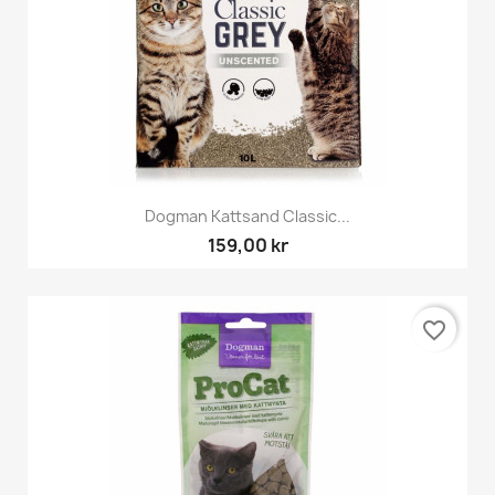
Dogman Kattsand Classic...
159,00 kr
favorite_border