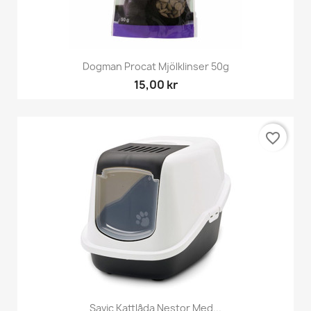
Dogman Procat Mjölklinser 50g
15,00 kr
favorite_border
Savic Kattlåda Nestor Med...