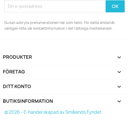
Du kan avbryta prenumerationen när som helst. För detta ändamål,
vänligen hitta vår kontaktinformation i det rättsliga meddelandet.
PRODUKTER

FÖRETAG

DITT KONTO

BUTIKSINFORMATION
keyboard_arrow_down
© 2026 - E-handel skapad av Smålands Fyndet