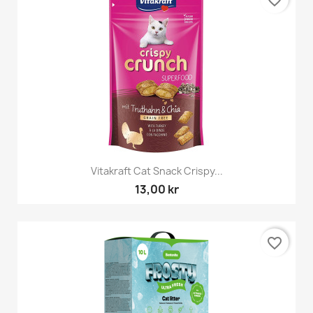
favorite_border
Vitakraft Cat Snack Crispy...
13,00 kr
favorite_border