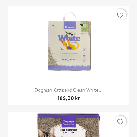
favorite_border
Dogman Kattsand Clean White...
189,00 kr
favorite_border