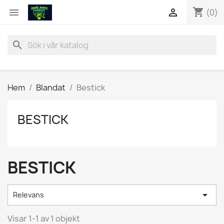
shopping_cart


(0)
search
Hem
Blandat
Bestick
BESTICK
BESTICK

Relevans
Visar 1-1 av 1 objekt