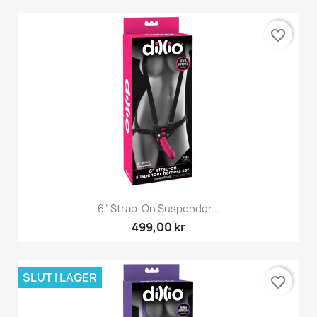
favorite_border
6" Strap-On Suspender...
499,00 kr
SLUT I LAGER
favorite_border