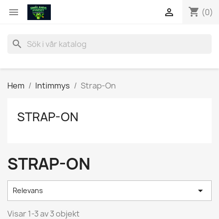
shopping_cart


(0)
search
Hem
Intimmys
Strap-On
STRAP-ON
STRAP-ON

Relevans
Visar 1-3 av 3 objekt