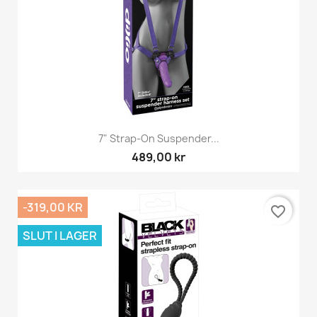
7" Strap-On Suspender...
489,00 kr
-319,00 KR
favorite_border
SLUT I LAGER